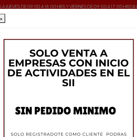
A JUEVES DE 09:00 A 18:00 HRS Y VIERNES DE 09:00 A 17:00 HRS II
×
Inicio
Insumos para Sushi
Algas
Alga Nori Blue 100 Hojas
YUME
Alga Nori Blue 100 
DESCRIPCIÓN
PRODUCTO 100% COREA 
STOCK:
68
PRECIO