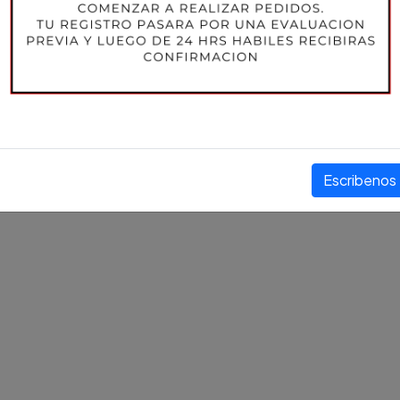
$11.588 CLP
+ IVA
Compartir este producto
Escribenos