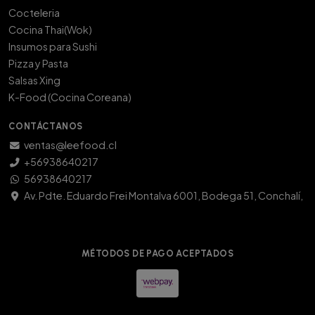
Cocteleria
Cocina Thai(Wok)
Insumos para Sushi
Pizza y Pasta
Salsas Xing
K-Food (Cocina Coreana)
CONTÁCTANOS
ventas@leefood.cl
+56938640217
56938640217
Av. Pdte. Eduardo Frei Montalva 6001, Bodega 51, Conchalí,
MÉTODOS DE PAGO ACEPTADOS