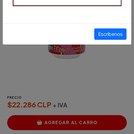
Escribenos
PRECIO
$22.286 CLP
+ IVA
AGREGAR AL CARRO