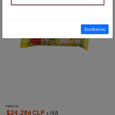
Escribenos
PRECIO
$24.286 CLP
+ IVA