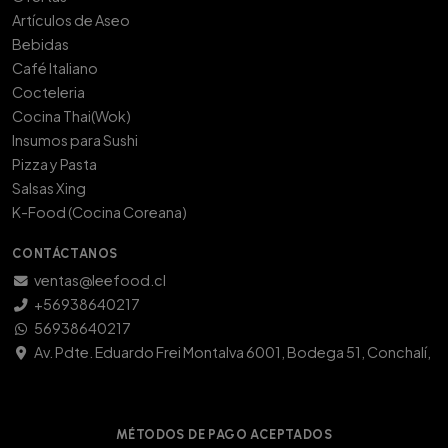
Artículos de Aseo
Bebidas
Café Italiano
Cocteleria
Cocina Thai(Wok)
Insumos para Sushi
Pizza y Pasta
Salsas Xing
K-Food (Cocina Coreana)
CONTÁCTANOS
ventas@leefood.cl
+56938640217
56938640217
Av. Pdte. Eduardo Frei Montalva 6001, Bodega 51, Conchalí,
MÉTODOS DE PAGO ACEPTADOS