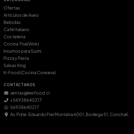
Ofertas
Artículos de Aseo
Bebidas
Café Italiano
Cocteleria
Cocina Thai(Wok)
Insumos para Sushi
Pizza y Pasta
Salsas Xing
K-Food (Cocina Coreana)
CONTÁCTANOS
ventas@leefood.cl
+56938640217
56938640217
Av. Pdte. Eduardo Frei Montalva 6001, Bodega 51, Conchalí,