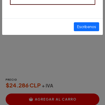
Escribenos
PRECIO
$24.286 CLP
+ IVA
AGREGAR AL CARRO