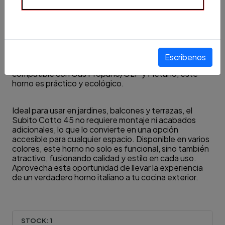
El Subito Cotto 45 se calienta rápidamente,
alcanzando temperaturas de hasta 450°C en solo 35
minutos. Su diseño artesanal italiano garantiza la
máxima retención de calor, incluso después de apagar
la llama, lo que se traduce en un bajo consumo de
Escribenos
combustible. Equipado con un quemador de gas
compatible con Gas Propano/GLP y Metano, este
horno es práctico y ecológico.
Ideal para usar en jardines, balcones y terrazas, el
Subito Cotto 45 no requiere montaje ni acabados
adicionales, lo que lo convierte en una opción
accesible para cualquier espacio. Disponible en varios
colores, este horno no solo es funcional, sino también
atractivo, fusionando calidad y estilo en cada uso.
Aprovecha esta oportunidad de llevar la experiencia
de un verdadero horno italiano a tu cocina exterior.
STOCK:
1