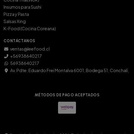
Insumos para Sushi
Pizza y Pasta
Salsas Xing
K-Food (Cocina Coreana)
CONTÁCTANOS
ventas@leefood.cl
+56938640217
56938640217
Av. Pdte. Eduardo Frei Montalva 6001, Bodega 51, Conchalí,
MÉTODOS DE PAGO ACEPTADOS