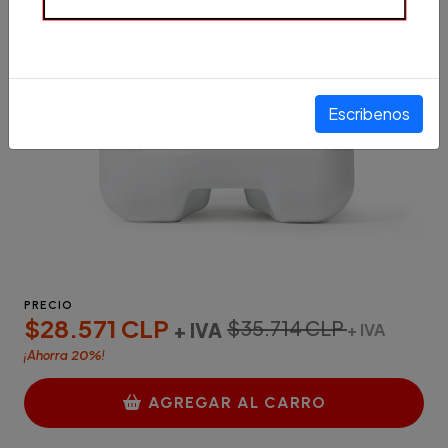
Escribenos
PRECIO
$28.571 CLP
$35.714 CLP
+ IVA
+ IVA
20%
¡Ahorra
!
AGREGAR AL CARRO