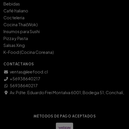
Bebidas
Café Italiano
Cocteleria
Cocina Thai(Wok)
Insumos para Sushi
Pizza y Pasta
Salsas Xing
K-Food (Cocina Coreana)
CONTÁCTANOS
ventas@leefood.cl
+56938640217
56938640217
Av. Pdte. Eduardo Frei Montalva 6001, Bodega 51, Conchalí,
MÉTODOS DE PAGO ACEPTADOS