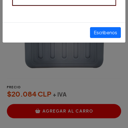
Escribenos
PRECIO
$20.084 CLP
+ IVA
AGREGAR AL CARRO