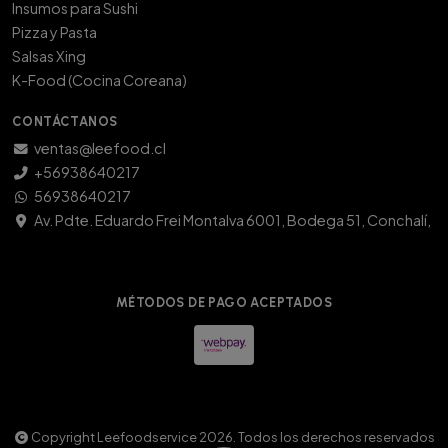
Insumos para Sushi
Pizza y Pasta
Salsas Xing
K-Food (Cocina Coreana)
CONTÁCTANOS
ventas@leefood.cl
+56938640217
56938640217
Av. Pdte. Eduardo Frei Montalva 6001, Bodega 51, Conchalí,
MÉTODOS DE PAGO ACEPTADOS
Copyright Leefoodservice 2026. Todos los derechos reservados