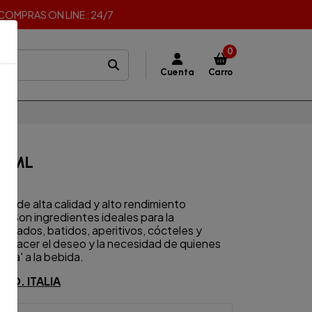
I COMPRAS ON LINE : 24/7
0
Cuenta
Carro
L
00ML
es de alta calidad y alto rendimiento
. Son ingredientes ideales para la
nizados, batidos, aperitivos, cócteles y
tisfacer el deseo y la necesidad de quienes
uta' a la bebida.
NO. ITALIA