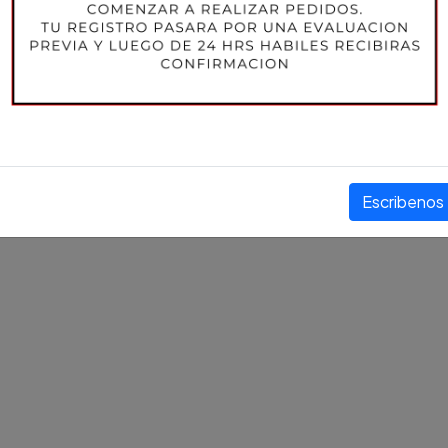
STOCK:
50
PRECIO
$8.395 CLP
+ IVA
Compartir este producto
Escribenos