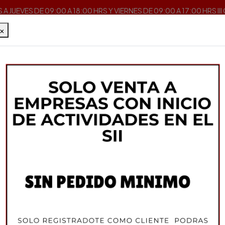
A JUEVES DE 09:00 A 18:00 HRS Y VIERNES DE 09:00 A 17:00 HRS II
×
Inicio
Café Italiano
Syrup para Cafe
Syrup Caramelo 700M
IL DOGE
Syrup Caramelo 7
DESCRIPCIÓN
IL DOGE es una línea de jarab
aromático con zumo de frutas
elaboración de refrescos, gra
tragos largos, capaces de sa
quieren añadir un 'toque de fr
PRODUCTO 100% VENECIA