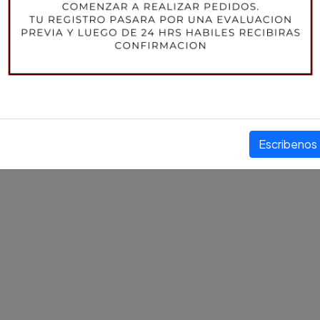
STOCK:
17
PRECIO
$8.395 CLP
+ IVA
Compartir este producto
Escribenos