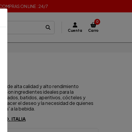
I COMPRAS ON LINE : 24/7
0
Cuenta
Carro
L
ML
es de alta calidad y alto rendimiento
. Son ingredientes ideales para la
nizados, batidos, aperitivos, cócteles y
tisfacer el deseo y la necesidad de quienes
uta' a la bebida.
NO. ITALIA