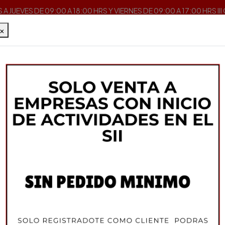
A JUEVES DE 09:00 A 18:00 HRS Y VIERNES DE 09:00 A 17:00 HRS II
×
Inicio
Cocteleria
Syrup para Mixologia
Syrup Pomelo 700M
IL DOGE
Syrup Pomelo 700
DESCRIPCIÓN
IL DOGE es una línea de jarab
aromático con zumo de frutas
elaboración de refrescos, gra
tragos largos, capaces de sa
quieren añadir un 'toque de fr
PRODUCTO 100% VENECIA