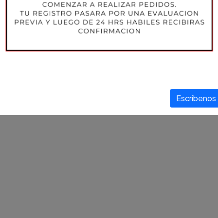
$4.445 CLP
+ IVA
Compartir este producto
Escribenos