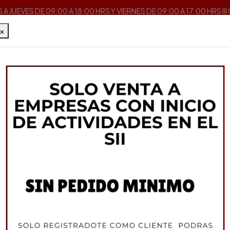
A JUEVES DE 09:00 A 18:00 HRS Y VIERNES DE 09:00 A 17:00 HRS II
×
Inicio
Pizza y Pasta
Otros
Champiñon Laminado 2.8KG
EL BUHO
Champiñon Lamina
DESCRIPCIÓN
Peso Drenado 1.9 KG
STOCK:
88
PRECIO