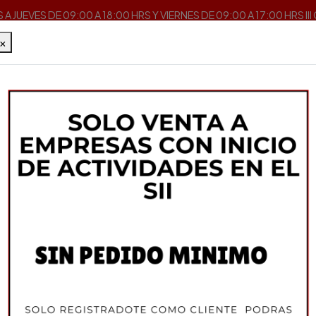
A JUEVES DE 09:00 A 18:00 HRS Y VIERNES DE 09:00 A 17:00 HRS II
×
Inicio
Pizza y Pasta
Otros
Queso Mozzarella Argentino
MOLFINO
Queso Mozzarella 
DESCRIPCIÓN
Origen : Argentino
STOCK:
3
¡Últimas unidades!
Formato