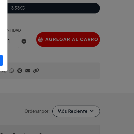
3.53KG
CANTIDAD
AGREGAR AL CARRO
Más Reciente
Ordenar por: