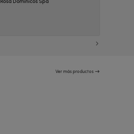
 Rosa Dominicos Spa
Mike´s 
muy exce
2025-08-0
Ver más productos